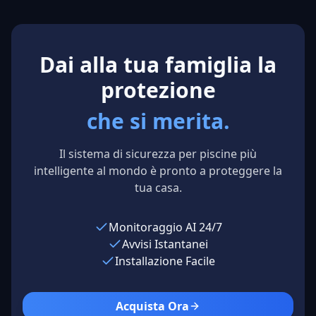
Northern
Texas, USA
Cal
Council Pools
Los Angeles,
USA
Dai alla tua famiglia la
protezione
che si merita.
Il sistema di sicurezza per piscine più
intelligente al mondo è pronto a proteggere la
tua casa.
Monitoraggio AI 24/7
Avvisi Istantanei
Installazione Facile
Acquista Ora