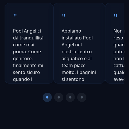
"
"
"
Pool Angel ci
Abbiamo
Non mi
dà tranquillità
installato Pool
reso co
come mai
Angel nel
quanto
prima. Come
nostro centro
potent
genitore,
acquatico e al
non l'h
finalmente mi
team piace
cattur
sento sicuro
molto. I bagnini
qualco
quando i
si sentono
avevo
bambini sono
supportati, non
compl
fuori.
sostituiti.
perso.
Incredi
Natalie
Steve
Rogers
Daniels
Ch
N
Mamma di
Manager
Co
C
3
Acquatico,
di
S