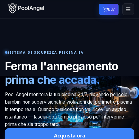
Buy
SISTEMA DI SICUREZZA PISCINA IA
Ferma l'annegamento
prima che accada.
Pool Angel monitora la tua piscina 24/7, rilevando pericolo,
bambini non supervisionati e violazioni del perimetro piscina
in tempo reale. Quando qualcosa non va, ricevi un avviso
istantaneo — lasciandoti tempo prezioso per intervenire
prima che sia troppo tardi.
Acquista ora