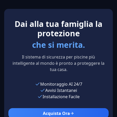
Northern
Texas, USA
Cal
Council Pools
Los Angeles,
USA
Dai alla tua famiglia la
protezione
che si merita.
Il sistema di sicurezza per piscine più
intelligente al mondo è pronto a proteggere la
tua casa.
Monitoraggio AI 24/7
Avvisi Istantanei
Installazione Facile
Acquista Ora