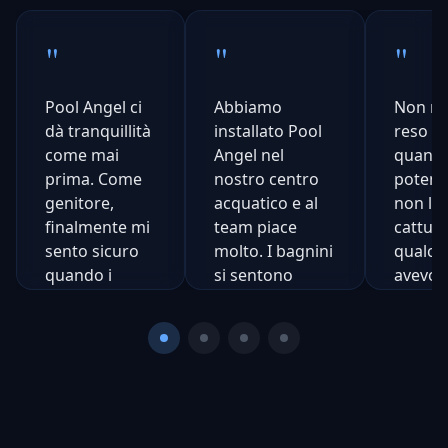
"
"
"
Pool Angel ci
Abbiamo
Non mi
dà tranquillità
installato Pool
reso co
come mai
Angel nel
quanto
prima. Come
nostro centro
potent
genitore,
acquatico e al
non l'h
finalmente mi
team piace
cattur
sento sicuro
molto. I bagnini
qualco
quando i
si sentono
avevo
bambini sono
supportati, non
compl
fuori.
sostituiti.
perso.
Incredi
Natalie
Steve
Rogers
Daniels
Ch
N
Mamma di
Manager
Co
C
3
Acquatico,
di
S