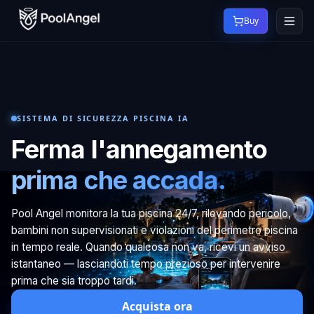
Buy
SISTEMA DI SICUREZZA PISCINA IA
Ferma l'annegamento
prima che accada.
Pool Angel monitora la tua piscina 24/7, rilevando pericolo,
bambini non supervisionati e violazioni del perimetro piscina
in tempo reale. Quando qualcosa non va, ricevi un avviso
istantaneo — lasciandoti tempo prezioso per intervenire
prima che sia troppo tardi.
Acquista ora