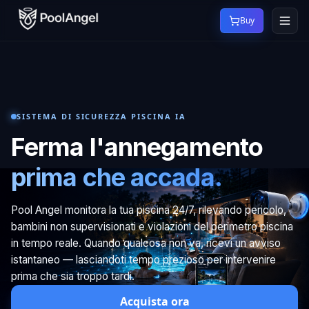
Buy
SISTEMA DI SICUREZZA PISCINA IA
Ferma l'annegamento
prima che accada.
Pool Angel monitora la tua piscina 24/7, rilevando pericolo,
bambini non supervisionati e violazioni del perimetro piscina
in tempo reale. Quando qualcosa non va, ricevi un avviso
istantaneo — lasciandoti tempo prezioso per intervenire
prima che sia troppo tardi.
Acquista ora