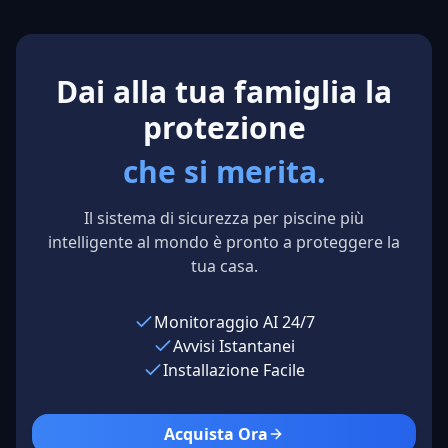
Northern
Texas, USA
Cal
Council Pools
Los Angeles,
USA
Dai alla tua famiglia la
protezione
che si merita.
Il sistema di sicurezza per piscine più
intelligente al mondo è pronto a proteggere la
tua casa.
Monitoraggio AI 24/7
Avvisi Istantanei
Installazione Facile
Acquista Ora