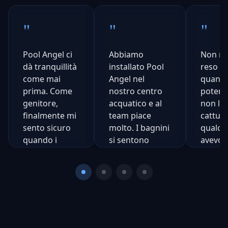
"
"
"
Pool Angel ci
Abbiamo
Non mi
dà tranquillità
installato Pool
reso co
come mai
Angel nel
quanto
prima. Come
nostro centro
potent
genitore,
acquatico e al
non l'h
finalmente mi
team piace
cattur
sento sicuro
molto. I bagnini
qualco
quando i
si sentono
avevo
bambini sono
supportati, non
compl
fuori.
sostituiti.
perso.
Incredi
Natalie
Steve
Rogers
Daniels
Ch
N
Mamma di
Manager
Co
C
3
Acquatico,
di
S