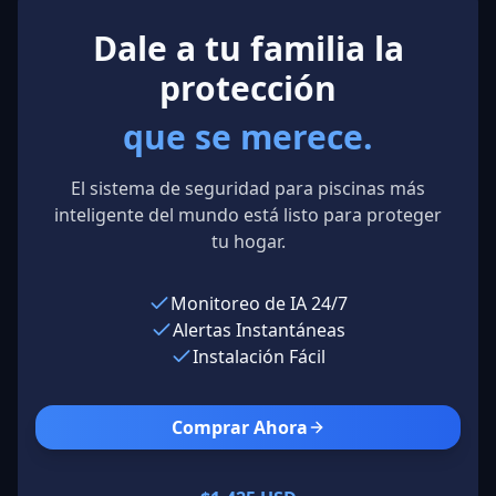
Council Pools
Texas,
Los Ángeles,
EE.UU.
Dale a tu familia la
EE.UU.
protección
que se merece.
El sistema de seguridad para piscinas más
inteligente del mundo está listo para proteger
tu hogar.
Monitoreo de IA 24/7
Alertas Instantáneas
Instalación Fácil
Comprar Ahora