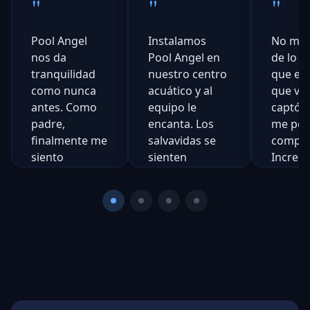
"
"
"
Pool Angel
Instalamos
No me 
nos da
Pool Angel en
de lo 
tranquilidad
nuestro centro
que era
como nunca
acuático y al
que vi 
antes. Como
equipo le
captó 
padre,
encanta. Los
me per
finalmente me
salvavidas se
comple
siento
sienten
Increíbl
confiado
apoyados, no
cuando los
reemplazados.
Ch
Con
niños están
C
Se
afuera.
Steve
Cali
Daniels
EE.
Gerente de
Natalie
Deportes
Rogers
S
Acuáticos,
Madre de
N
Northern
3