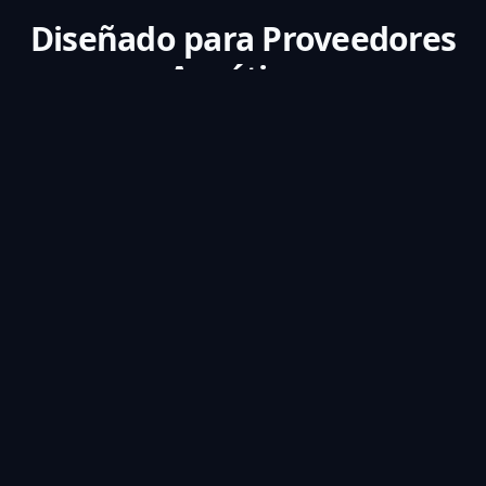
Diseñado para
Proveedores
Acuáticos
Escalabilidad multi-piscina
Escale fácilmente de una sola piscina a
múltiples instalaciones con gestión y
monitoreo centralizados.