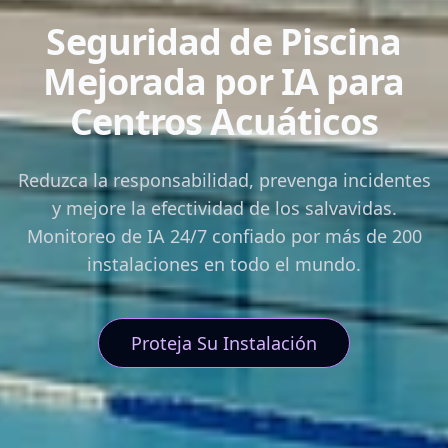
Seguridad de Piscina
Mejorada por IA para
Centros Acuáticos
Reduzca la responsabilidad, prevenga incidentes
y mejore la efectividad de los salvavidas.
Monitoreo de IA 24/7 confiado por más de 200
instalaciones en todo el mundo.
Proteja Su Instalación