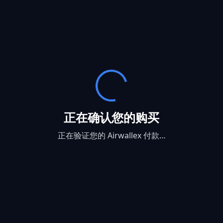
正在确认您的购买
正在验证您的 Airwallex 付款…