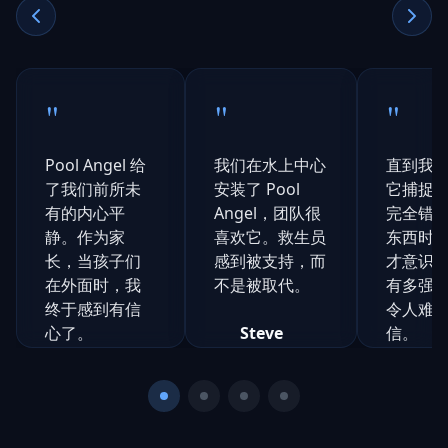
"
"
"
Pool Angel 给
我们在水上中心
直到我
了我们前所未
安装了 Pool
它捕捉
有的内心平
Angel，团队很
完全错
静。作为家
喜欢它。救生员
东西时
长，当孩子们
感到被支持，而
才意识
在外面时，我
不是被取代。
有多强
终于感到有信
令人难
心了。
Steve
信。
Daniels
水上运动经
Natalie
Chr
理，
Rogers
S
Yeo
Northern
3个孩子的
安全
C
N
Council
妈妈