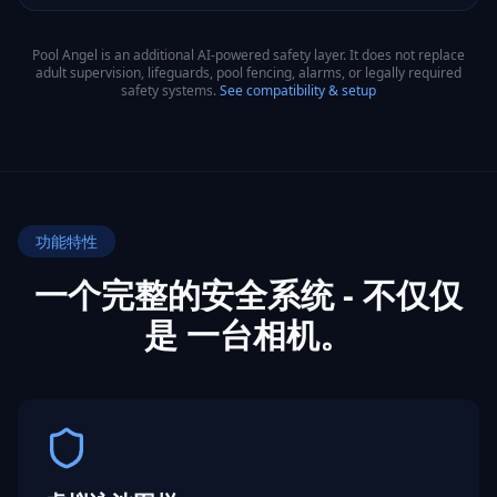
Pool Angel is an additional AI-powered safety layer. It does not replace
adult supervision, lifeguards, pool fencing, alarms, or legally required
safety systems.
See compatibility & setup
功能特性
一个完整的安全系统 - 不仅仅
是
一台相机。