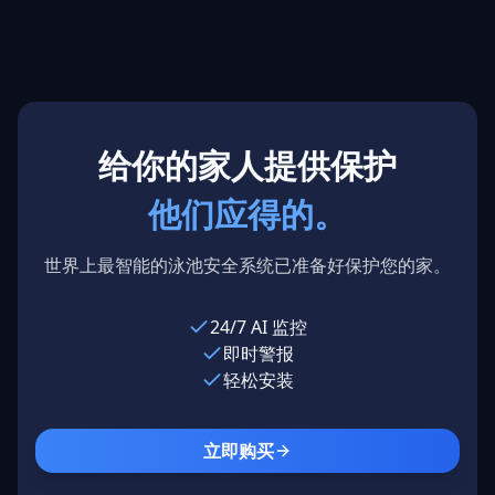
加利
Pools
亚州
德克萨斯州，
洛杉矶，美国
国
美国
给你的家人提供保护
他们应得的。
世界上最智能的泳池安全系统已准备好保护您的家。
24/7 AI 监控
即时警报
轻松安装
立即购买