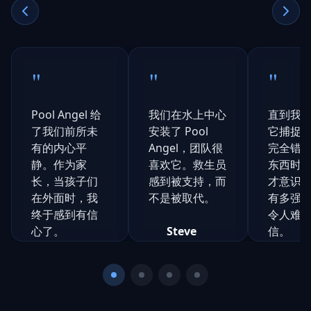
"
"
"
Pool Angel 给
我们在水上中心
直到我
了我们前所未
安装了 Pool
它捕捉
有的内心平
Angel，团队很
完全错
静。作为家
喜欢它。救生员
东西时
长，当孩子们
感到被支持，而
才意识
在外面时，我
不是被取代。
有多强
终于感到有信
令人难
心了。
Steve
信。
Daniels
水上运动经
Natalie
Chr
理，
Rogers
S
Yeo
Northern
3个孩子的
安全
C
N
Council
妈妈