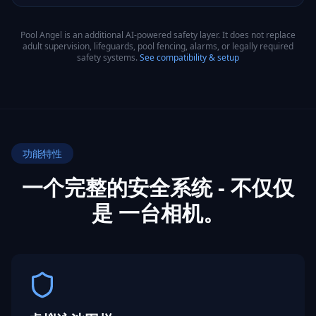
Pool Angel is an additional AI-powered safety layer. It does not replace
adult supervision, lifeguards, pool fencing, alarms, or legally required
safety systems.
See compatibility & setup
功能特性
一个完整的安全系统 - 不仅仅
是
一台相机。