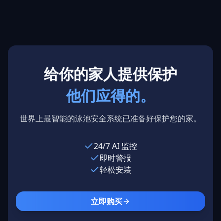
加利
Pools
亚州
德克萨斯州，
洛杉矶，美国
国
美国
给你的家人提供保护
他们应得的。
世界上最智能的泳池安全系统已准备好保护您的家。
24/7 AI 监控
即时警报
轻松安装
立即购买